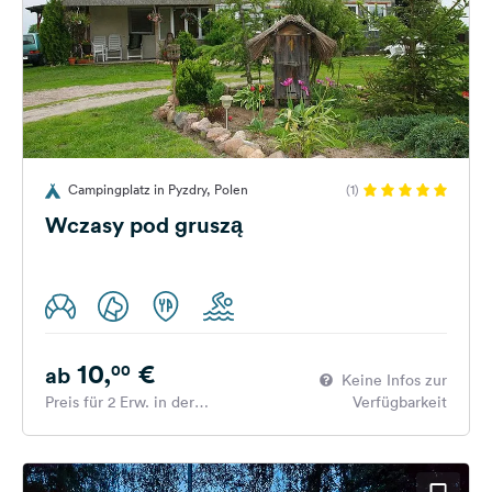
Campingplatz in Pyzdry, Polen
(1)
Wczasy pod gruszą
10,
€
00
ab
Keine Infos zur
Preis für 2 Erw. in der
Verfügbarkeit
Hauptsaison