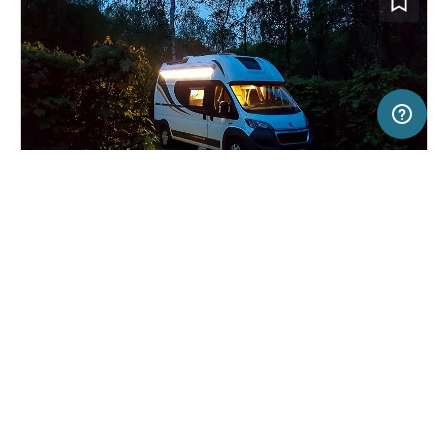
5 km
Terms of use
© 1987–2026 HERE, EuroGeographics
SERVICE
RECHTLICHES
Hilfe
Impressum
Campingplatz in Września, Polen
(5)
Über uns
Nutzungsbedingungen
Camping nr 190
Presse
Datenschutzerklärung
Kooperationspartner werden
Rechtliche Hinweise
Was ist Freeontour
FREEONTOUR APPS
Keine Preisangabe
Keine Infos zur
vorhanden.
Verfügbarkeit
FOLGE UNS AUF SOCIAL MEDIA