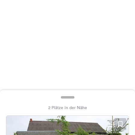
Feedback
Sprache:
Deutsch
Folge
uns
auf
Social
Media
Facebook
Instagram
2 Plätze in der Nähe