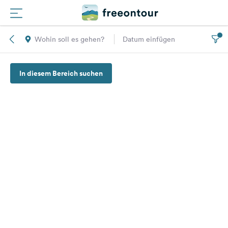
Wohin soll es gehen?
Datum einfügen
Routen
In diesem Bereich suchen
Plätze
Magazin
Partner
Registrieren
Einloggen
Newsletter
Fragen &