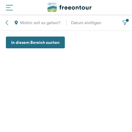
Wohin soll es gehen?
Datum einfügen
Routen
In diesem Bereich suchen
Plätze
Magazin
Partner
Registrieren
Einloggen
Newsletter
Fragen &