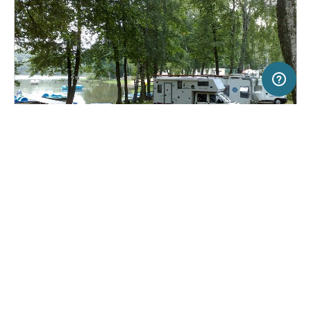
5 km
Terms of use
© 1987–2026 HERE, EuroGeographics
SERVICE
RECHTLICHES
Hilfe
Impressum
Campingplatz in Stare Jabłonki k./ Ostródy,
(1)
Polen
Über uns
Nutzungsbedingungen
Camping Stanica Wodna Stare
Presse
Datenschutzerklärung
Jabłonki
Kooperationspartner werden
Rechtliche Hinweise
Was ist Freeontour
FREEONTOUR APPS
Keine Preisangabe
Keine Infos zur
vorhanden.
Verfügbarkeit
FOLGE UNS AUF SOCIAL MEDIA