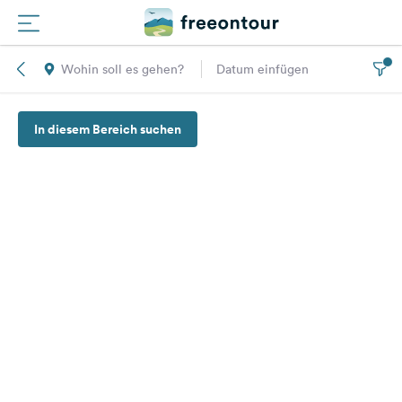
Wohin soll es gehen?
Datum einfügen
Routen
In diesem Bereich suchen
Plätze
Magazin
Partner
Registrieren
Einloggen
Newsletter
Fragen &