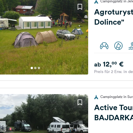
Campingplatz in Je
Agroturys
Dolince"
12,
€
00
ab
Preis für 2 Erw. in d
Campingplatz in Sur
Active Tou
BAJDARK