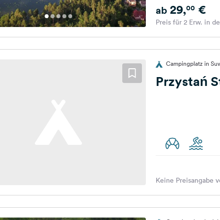
29,
€
00
ab
Preis für 2 Erw. in d
Campingplatz in Suw
Przystań S
Keine Preisangabe v