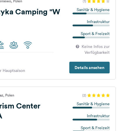
leniewo, Polen
(1)
tyka Camping "W
Sanitär & Hygiene
Infrastruktur
Sport & Freizeit
Keine Infos zur
Verfügbarkeit
Details ansehen
er Hauptsaison
az, Polen
(2)
rism Center
Sanitär & Hygiene
A
Infrastruktur
Sport & Freizeit