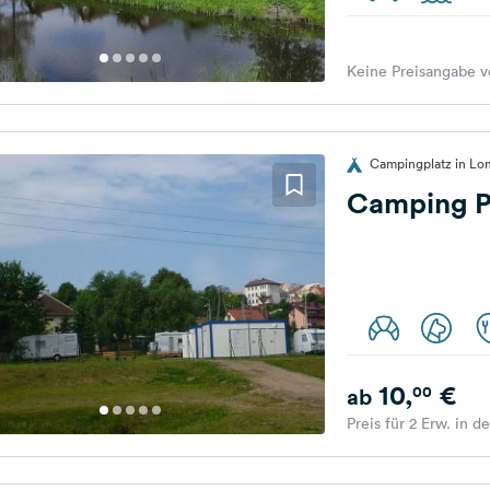
Keine Preisangabe v
Campingplatz in Lo
Camping P
10,
€
00
ab
Preis für 2 Erw. in d