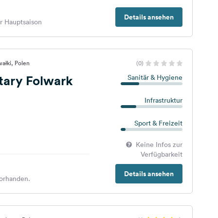
Details ansehen
er Hauptsaison
ałki, Polen
(0)
tary Folwark
Sanitär & Hygiene
Infrastruktur
Sport & Freizeit
Keine Infos zur
Verfügbarkeit
Details ansehen
orhanden.