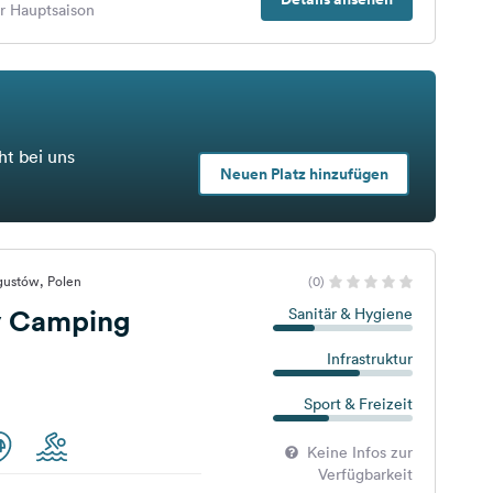
er Hauptsaison
ht bei uns
Neuen Platz hinzufügen
gustów, Polen
(0)
y Camping
Sanitär & Hygiene
Infrastruktur
Sport & Freizeit
Keine Infos zur
Verfügbarkeit