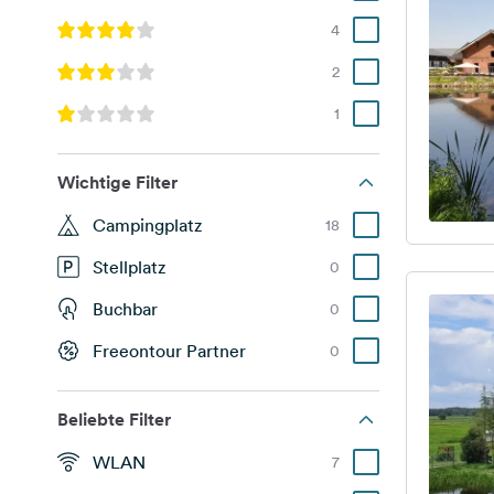
4
2
1
Wichtige Filter
Campingplatz
18
Stellplatz
0
Buchbar
0
Freeontour Partner
0
Beliebte Filter
WLAN
7