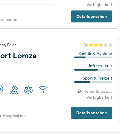
Verfügbarkeit
Details ansehen
orhanden.
mza, Polen
(4)
ort Lomza
Sanitär & Hygiene
Infrastruktur
Sport & Freizeit
Keine Infos zur
Verfügbarkeit
Details ansehen
er Hauptsaison