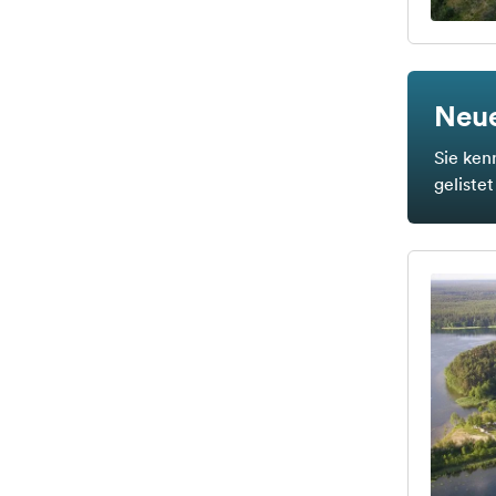
Neue
Sie ken
geliste