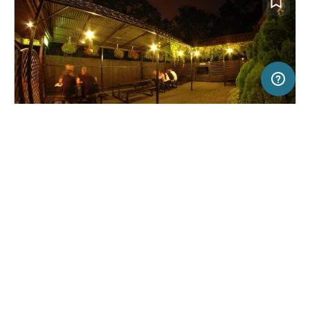
50 km
Terms of use
© 1987–2026 HERE
SERVICE
RECHTLICHES
Hilfe
Impressum
Campingplatz in Warszawa, Polen
(27)
Über uns
Nutzungsbedingungen
Camping WOK Warszawa
Presse
Datenschutzerklärung
Kooperationspartner werden
Rechtliche Hinweise
Was ist Freeontour
FREEONTOUR APPS
34,
€
00
ab
Keine Infos zur
Preis für 2 Erw. in der
Verfügbarkeit
Hauptsaison
FOLGE UNS AUF SOCIAL MEDIA