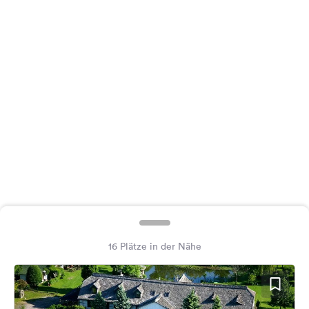
Feedback
Sprache:
Deutsch
Folge
uns
auf
Social
Media
Facebook
Instagram
16 Plätze in der Nähe