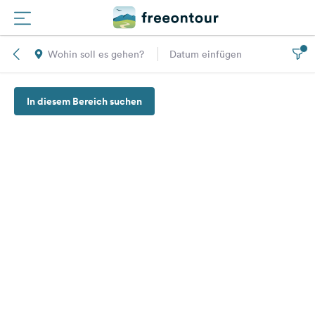
Wohin soll es gehen?
Datum einfügen
Routen
In diesem Bereich suchen
Plätze
Magazin
Partner
Registrieren
Einloggen
Newsletter
Fragen &