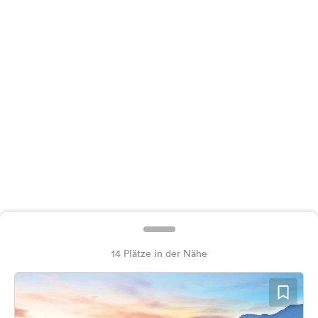
Feedback
Sprache:
Deutsch
Folge
uns
auf
Social
Media
Facebook
Instagram
14 Plätze in der Nähe