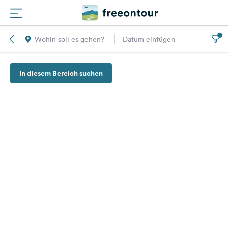
Wohin soll es gehen?
Datum einfügen
Routen
In diesem Bereich suchen
Plätze
Magazin
Partner
Registrieren
Einloggen
Newsletter
Fragen &