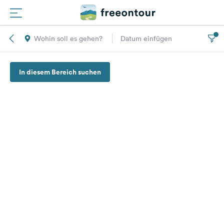
Wohin soll es gehen?
Datum einfügen
Routen
In diesem Bereich suchen
Plätze
Magazin
Partner
Registrieren
Einloggen
Newsletter
Fragen &