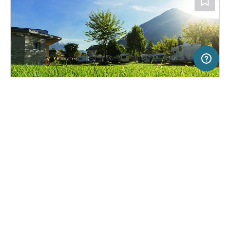
200 m
Terms of use
© 1987–2026 HERE, BEV
SERVICE
RECHTLICHES
Hilfe
Impressum
Campingplatz in Imst, Österreich
(5)
Über uns
Nutzungsbedingungen
Campingpark FiNK
Presse
Datenschutzerklärung
Kooperationspartner werden
Rechtliche Hinweise
Was ist Freeontour
FREEONTOUR APPS
36,
€
00
ab
Keine Infos zur
Preis für 2 Erw. in der
Verfügbarkeit
Hauptsaison
FOLGE UNS AUF SOCIAL MEDIA