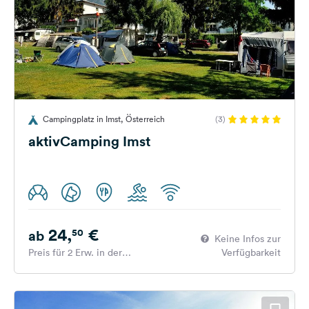
Campingplatz in Imst, Österreich
(3)
aktivCamping Imst
24,
€
50
ab
Keine Infos zur
Preis für 2 Erw. in der
Verfügbarkeit
Hauptsaison