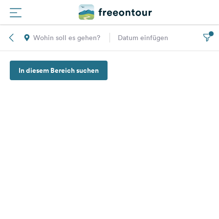
Wohin soll es gehen?
Datum einfügen
Routen
In diesem Bereich suchen
Plätze
Magazin
Partner
Registrieren
Einloggen
Newsletter
Fragen &