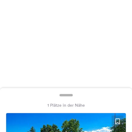
Feedback
Sprache:
Deutsch
Folge
uns
auf
Social
Media
Facebook
Instagram
1 Plätze in der Nähe