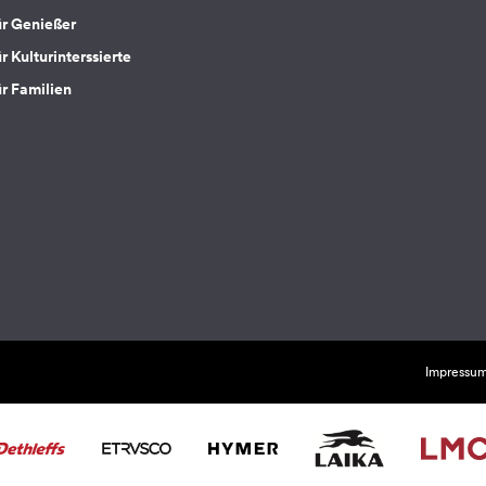
ür Genießer
r Kulturinterssierte
ür Familien
Impressu