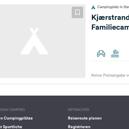
Campingplatz in St
Kjærstran
Familieca
Keine Preisangabe v
HEMA CAMPING
MITMACHEN
en Campingplätze
Reiseroute planen
ür Sportliche
Registrieren