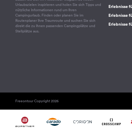
Urlaubszielen inspirieren und holen Sie sich Tipps und
Erlebnisse f
nützliche Informationen rund um Ihren
Erlebnisse fü
Campingurlaub. Finden oder planen Sie im
Routenplaner Ihre Traumroute und suchen Sie sich
Erlebnisse f
direkt die zu Ihnen passenden Campingplätze und
Stellplätze aus.
Freeontour Copyright 2026