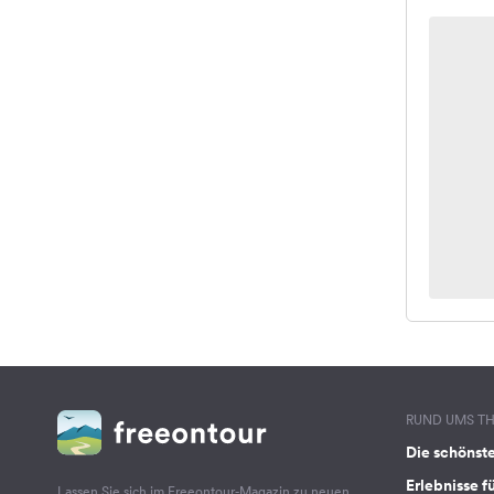
RUND UMS T
Die schönst
Erlebnisse f
Lassen Sie sich im Freeontour-Magazin zu neuen