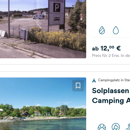
12,
€
00
ab
Preis für 2 Erw. in d
Campingplatz in St
Solplassen
Camping 