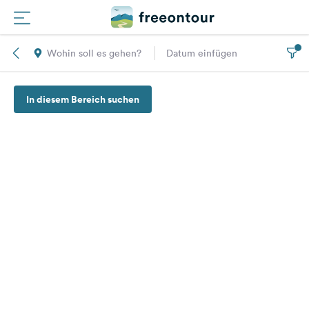
Wohin soll es gehen?
Datum einfügen
Routen
In diesem Bereich suchen
Plätze
Magazin
Partner
Registrieren
Einloggen
Newsletter
Fragen &