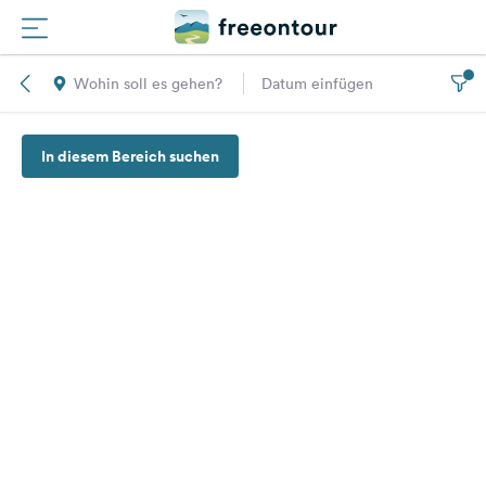
Wohin soll es gehen?
Datum einfügen
Routen
In diesem Bereich suchen
Plätze
Magazin
Partner
Registrieren
Einloggen
Newsletter
Fragen &