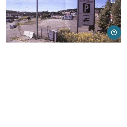
10 km
Terms of use
© 1987–2026 HERE, Statkart
SERVICE
RECHTLICHES
Hilfe
Impressum
Stellplatz in Larvik, Norwegen
(0)
Über uns
Nutzungsbedingungen
Larvik Bobilhaven
Presse
Datenschutzerklärung
Kooperationspartner werden
Rechtliche Hinweise
Was ist Freeontour
FREEONTOUR APPS
12,
€
00
ab
Keine Infos zur
Preis für 2 Erw. in der
Verfügbarkeit
Hauptsaison
FOLGE UNS AUF SOCIAL MEDIA