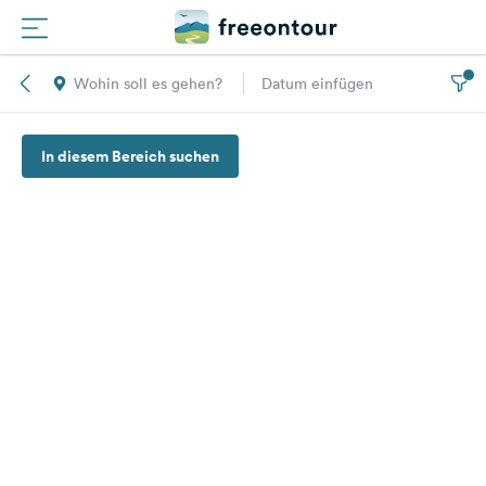
Wohin soll es gehen?
Datum einfügen
Routen
In diesem Bereich suchen
Plätze
Magazin
Partner
Registrieren
Einloggen
Newsletter
Fragen &