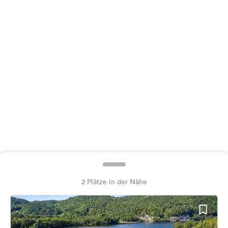
Feedback
Sprache:
Deutsch
Folge
uns
auf
Social
Media
Facebook
Instagram
2 Plätze in der Nähe