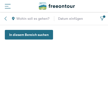
Wohin soll es gehen?
Datum einfügen
Routen
In diesem Bereich suchen
Plätze
Magazin
Partner
Registrieren
Einloggen
Newsletter
Fragen &