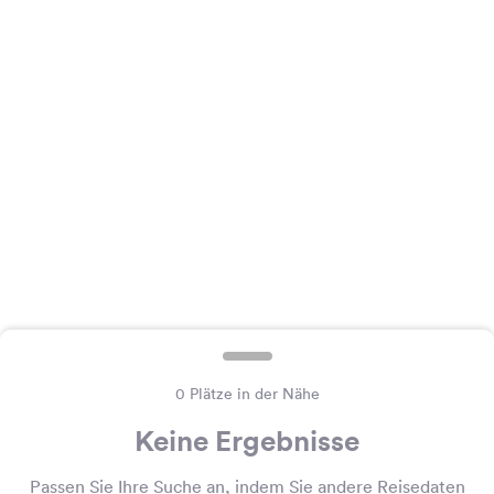
Feedback
Sprache:
Deutsch
Folge
uns
auf
Social
Media
Facebook
Instagram
0 Plätze in der Nähe
Keine Ergebnisse
Passen Sie Ihre Suche an, indem Sie andere Reisedaten