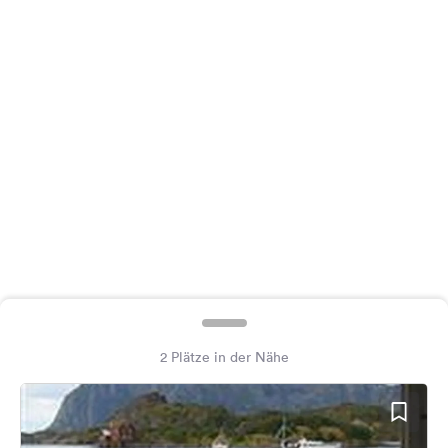
Feedback
Sprache:
Deutsch
Folge
uns
auf
Social
Media
Facebook
Instagram
2 Plätze in der Nähe