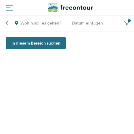
Wohin soll es gehen?
Datum einfügen
Routen
In diesem Bereich suchen
Plätze
Magazin
Partner
Registrieren
Einloggen
Newsletter
Fragen &