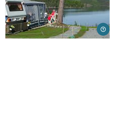
2 km
Terms of use
© 1987–2026 HERE, Lantmateriet, Statkart
SERVICE
RECHTLICHES
Hilfe
Impressum
Campingplatz in Steinkjer, Norwegen
(6)
Über uns
Nutzungsbedingungen
Føllingstua
Presse
Datenschutzerklärung
Kooperationspartner werden
Rechtliche Hinweise
Was ist Freeontour
FREEONTOUR APPS
25,
€
00
ab
Keine Infos zur
Preis für 2 Erw. in der
Verfügbarkeit
Hauptsaison
FOLGE UNS AUF SOCIAL MEDIA