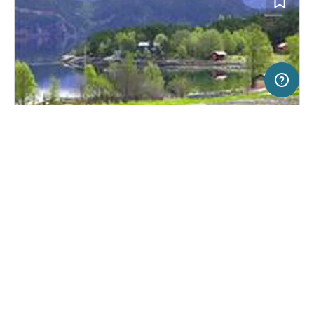
5 km
Terms of use
© 1987–2026 HERE, Statkart
SERVICE
RECHTLICHES
Hilfe
Impressum
Campingplatz in Sandstad, Norwegen
(1)
Über uns
Nutzungsbedingungen
Hitra Camping
Presse
Datenschutzerklärung
Kooperationspartner werden
Rechtliche Hinweise
Was ist Freeontour
FREEONTOUR APPS
Keine Preisangabe
Keine Infos zur
vorhanden.
Verfügbarkeit
FOLGE UNS AUF SOCIAL MEDIA