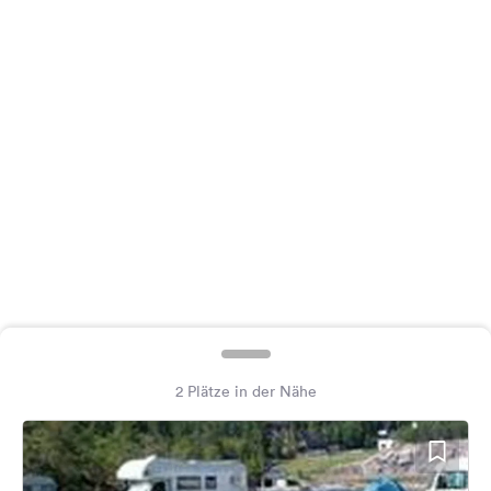
Feedback
Sprache:
Deutsch
Folge
uns
auf
Social
Media
Facebook
Instagram
2 Plätze in der Nähe