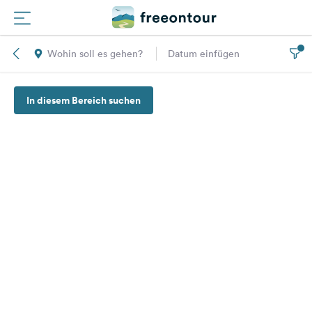
Wohin soll es gehen?
Datum einfügen
Routen
In diesem Bereich suchen
Plätze
Magazin
Partner
Registrieren
Einloggen
Newsletter
Fragen &