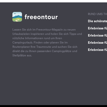
RUND UMS T
Die schönst
Erlebnisse f
Lassen Sie sich im Freeontour-Magazin zu neuen
Urlaubszielen inspirieren und holen Sie sich Tipps und
Erlebnisse f
nützliche Informationen rund um Ihren
Erlebnisse fü
Campingurlaub. Finden oder planen Sie im
Routenplaner Ihre Traumroute und suchen Sie sich
Erlebnisse f
direkt die zu Ihnen passenden Campingplätze und
Stellplätze aus.