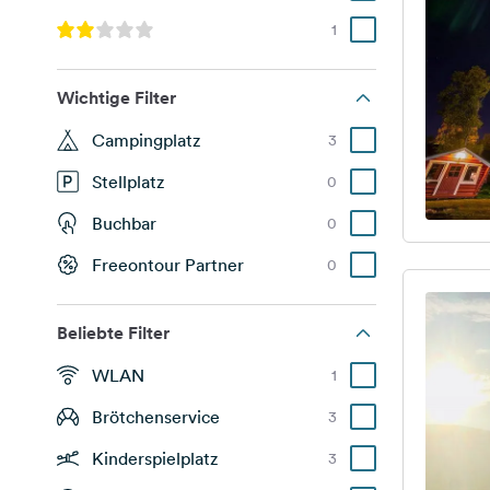
1
Wichtige Filter
Campingplatz
3
Stellplatz
0
Buchbar
0
Freeontour Partner
0
Beliebte Filter
WLAN
1
Brötchenservice
3
Kinderspielplatz
3