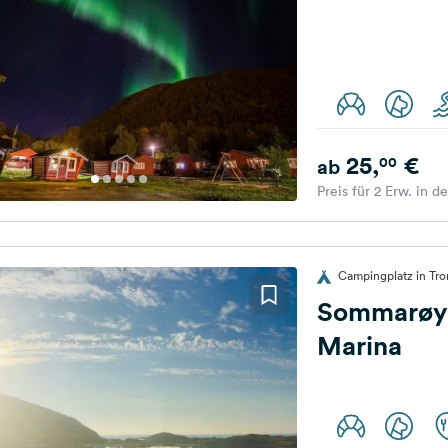
25,
€
00
ab
Preis für 2 Erw. in d
Campingplatz in Tr
Sommarøy
Marina