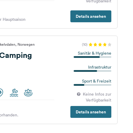
Verfügbarkeit
Details ansehen
er Hauptsaison
okelvdalen, Norwegen
(10)
v Camping
Sanitär & Hygiene
Infrastruktur
Sport & Freizeit
Keine Infos zur
Verfügbarkeit
Details ansehen
orhanden.