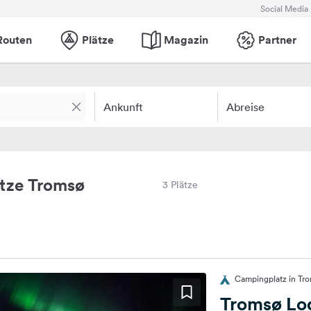
Social Media
Routen
Plätze
Magazin
Partner
Ankunft
Abreise
tze Tromsø
3 Plätze
Campingplatz in Tr
Tromsø Lo