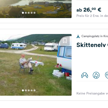
26,
€
00
ab
Preis für 2 Erw. in d
Campingplatz in Kr
Skittenel
Keine Preisangabe v