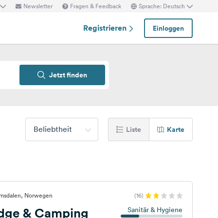
Newsletter
Fragen & Feedback
Sprache: Deutsch
Registrieren
Einloggen
Jetzt finden
Beliebtheit
Liste
Karte
omsdalen, Norwegen
(16)
dge & Camping
Sanitär & Hygiene