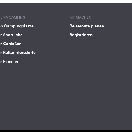
HEMA CAMPING
MITMACHEN
en Campingplätze
Reiseroute planen
ür Sportliche
Registrieren
ür Genießer
r Kulturinterssierte
ür Familien