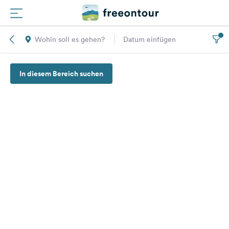
Wohin soll es gehen?
Datum einfügen
Routen
In diesem Bereich suchen
Plätze
Magazin
Partner
Registrieren
Einloggen
Newsletter
Fragen &