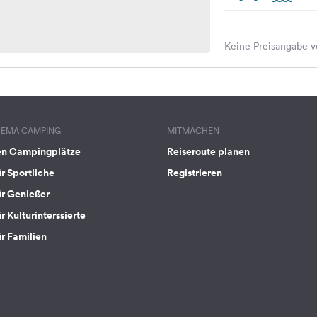
Keine Preisangabe v
HEMA CAMPING
MITMACHEN
en Campingplätze
Reiseroute planen
ür Sportliche
Registrieren
ür Genießer
r Kulturinterssierte
ür Familien