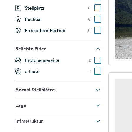
Stellplatz
0
Buchbar
0
Freeontour Partner
0
Beliebte Filter
Brötchenservice
2
erlaubt
1
Anzahl Stellplätze
Lage
Infrastruktur