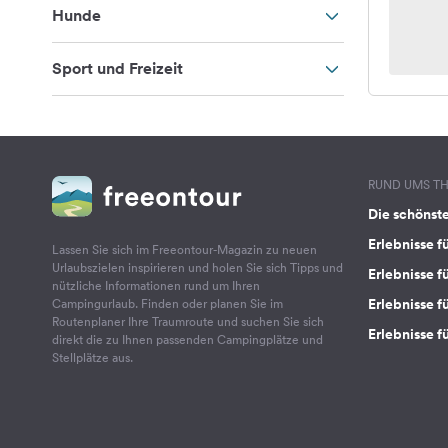
Hunde
Sport und Freizeit
RUND UMS T
Die schönst
Erlebnisse f
Lassen Sie sich im Freeontour-Magazin zu neuen
Urlaubszielen inspirieren und holen Sie sich Tipps und
Erlebnisse f
nützliche Informationen rund um Ihren
Erlebnisse fü
Campingurlaub. Finden oder planen Sie im
Routenplaner Ihre Traumroute und suchen Sie sich
Erlebnisse f
direkt die zu Ihnen passenden Campingplätze und
Stellplätze aus.