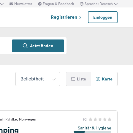
Newsletter
Fragen & Feedback
Sprache: Deutsch
Registrieren
Einloggen
Jetzt finden
Beliebtheit
Liste
Karte
al i Ryfylke, Norwegen
(0)
mping
Sanitär & Hygiene