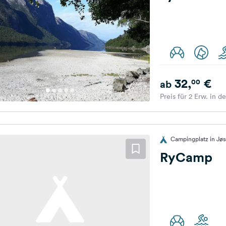
32,
€
00
ab
Preis für 2 Erw. in d
Campingplatz in Jø
RyCamp