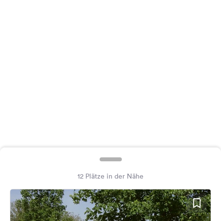
Feedback
Sprache:
Deutsch
Folge
uns
auf
Social
Media
Facebook
Instagram
12 Plätze in der Nähe