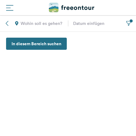
Wohin soll es gehen?
Datum einfügen
Routen
In diesem Bereich suchen
Plätze
Magazin
Partner
Registrieren
Einloggen
Newsletter
Fragen &