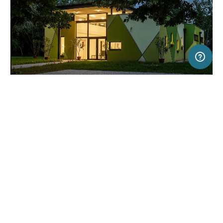
50 km
Terms of use
© 1987–2026 HERE
SERVICE
RECHTLICHES
Hilfe
Impressum
Campingplatz in Kecskemét, Ungarn
(1)
Über uns
Nutzungsbedingungen
Tó-Kemping
Presse
Datenschutzerklärung
Kooperationspartner werden
Rechtliche Hinweise
Was ist Freeontour
FREEONTOUR APPS
23,
€
00
ab
Buchbar
Preis für 2 Erw. in der Hauptsaison
FOLGE UNS AUF SOCIAL MEDIA