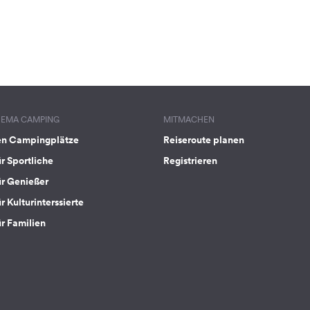
HEMA CAMPING
MITMACHEN
en Campingplätze
Reiseroute planen
ür Sportliche
Registrieren
ür Genießer
r Kulturinterssierte
ür Familien