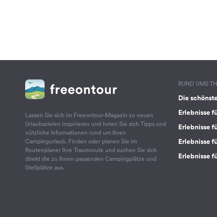
RUND UMS T
Die schönst
Erlebnisse f
Lassen Sie sich im Freeontour-Magazin zu neuen
Urlaubszielen inspirieren und holen Sie sich Tipps und
Erlebnisse f
nützliche Informationen rund um Ihren
Erlebnisse fü
Campingurlaub. Finden oder planen Sie im
Routenplaner Ihre Traumroute und suchen Sie sich
Erlebnisse f
direkt die zu Ihnen passenden Campingplätze und
Stellplätze aus.