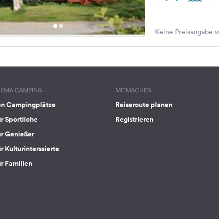
Keine Preisangabe v
HEMA CAMPING
MITMACHEN
en Campingplätze
Reiseroute planen
ür Sportliche
Registrieren
ür Genießer
r Kulturinterssierte
ür Familien