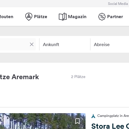
Social Media
Routen
Plätze
Magazin
Partner
Ankunft
Abreise
tze Aremark
2 Plätze
Campingplatz in Ar
Stora Lee