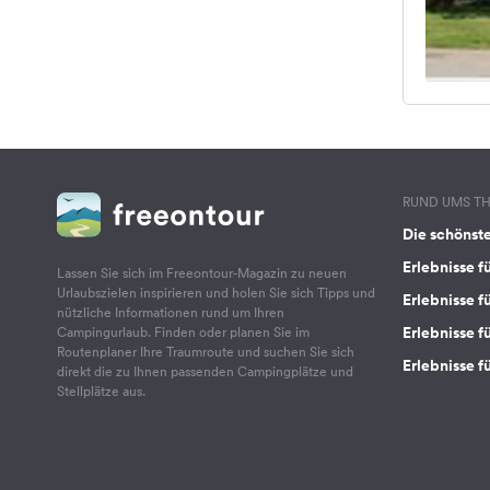
RUND UMS T
Die schönst
Erlebnisse f
Lassen Sie sich im Freeontour-Magazin zu neuen
Urlaubszielen inspirieren und holen Sie sich Tipps und
Erlebnisse f
nützliche Informationen rund um Ihren
Erlebnisse fü
Campingurlaub. Finden oder planen Sie im
Routenplaner Ihre Traumroute und suchen Sie sich
Erlebnisse f
direkt die zu Ihnen passenden Campingplätze und
Stellplätze aus.