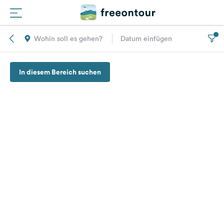
Wohin soll es gehen?
Datum einfügen
Routen
In diesem Bereich suchen
Plätze
Magazin
Partner
Registrieren
Einloggen
Newsletter
Fragen &