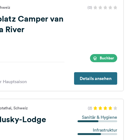
Schweiz
(0)
lplatz Camper van
 River
Buchbar
Details ansehen
er Hauptsaison
otathal, Schweiz
(2)
Husky-Lodge
Sanitär & Hygiene
Infrastruktur