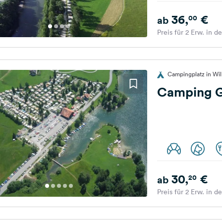
36,
€
00
ab
Preis für 2 Erw. in d
Campingplatz in Wil
Camping G
30,
€
20
ab
Preis für 2 Erw. in d