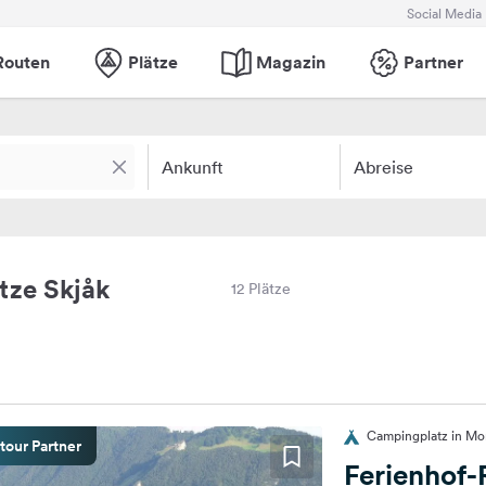
Social Media
Routen
Plätze
Magazin
Partner
Ankunft
Abreise
tze Skjåk
12 Plätze
Campingplatz in Mo
tour Partner
Ferienhof-