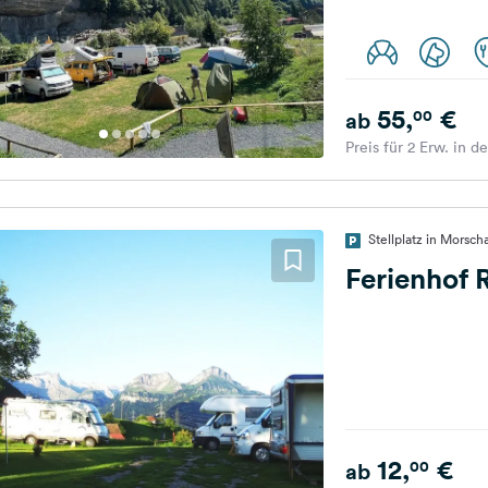
55,
€
00
ab
Preis für 2 Erw. in d
Stellplatz in Morsc
Ferienhof R
12,
€
00
ab