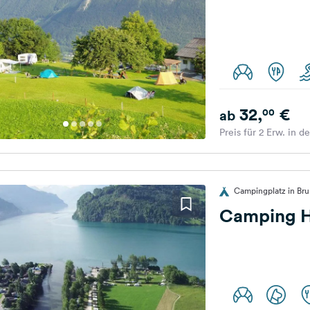
32,
€
00
ab
Preis für 2 Erw. in d
Campingplatz in Br
Camping H