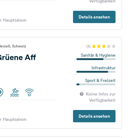
Verfügbarkeit
Details ansehen
er Hauptsaison
lerzell, Schweiz
(5)
rüene Aff
Sanitär & Hygiene
Infrastruktur
Sport & Freizeit
Keine Infos zur
Verfügbarkeit
Details ansehen
er Hauptsaison