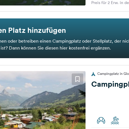
Preis für 2 Erw. in d
n Platz hinzufügen
nen oder betreiben einen Campingplatz oder Stellplatz, der nic
t ist? Dann können Sie diesen hier kostenfrei ergänzen.
Campingplatz in Gl
Campingpl