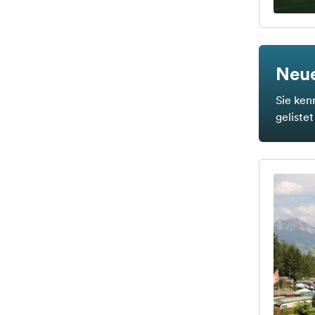
Neue
Sie ken
geliste