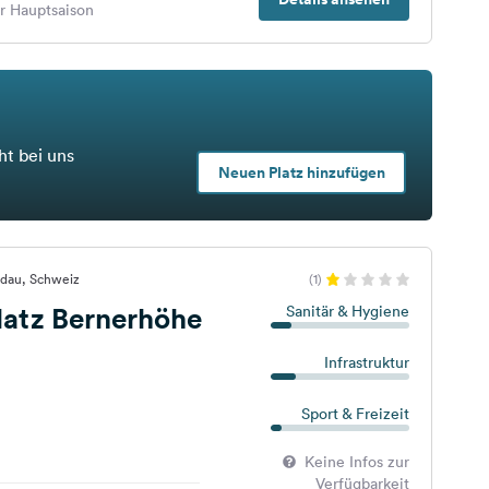
er Hauptsaison
ht bei uns
Neuen Platz hinzufügen
odau, Schweiz
(1)
atz Bernerhöhe
Sanitär & Hygiene
Infrastruktur
Sport & Freizeit
Keine Infos zur
Verfügbarkeit