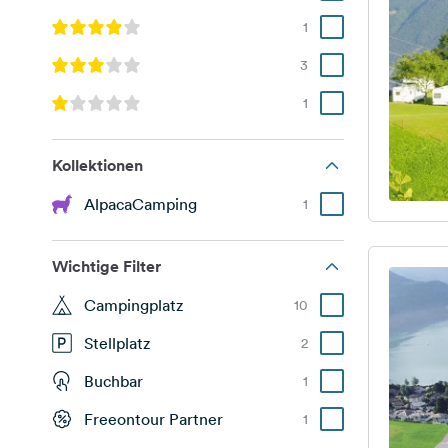
1
3
1
Kollektionen
AlpacaCamping
1
Wichtige Filter
Campingplatz
10
Stellplatz
2
Buchbar
1
Freeontour Partner
1