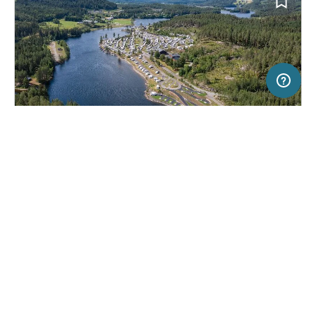
5 km
Terms of use
© 1987–2026 HERE, Statkart
SERVICE
RECHTLICHES
Hilfe
Impressum
Campingplatz in Aurdal, Norwegen
(2)
Über uns
Nutzungsbedingungen
Aurdal Fjordcamping
Presse
Datenschutzerklärung
Kooperationspartner werden
Rechtliche Hinweise
Was ist Freeontour
FREEONTOUR APPS
26,
€
00
ab
Buchbar
Preis für 2 Erw. in der Hauptsaison
FOLGE UNS AUF SOCIAL MEDIA