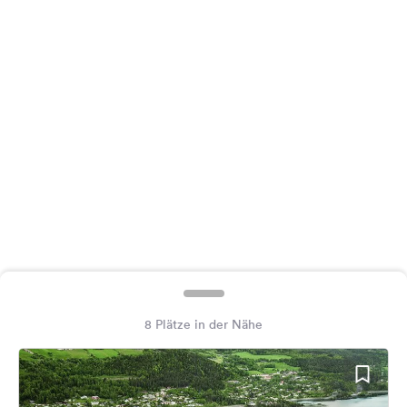
Feedback
Sprache:
Deutsch
Folge
uns
auf
Social
Media
Facebook
Instagram
8 Plätze in der Nähe