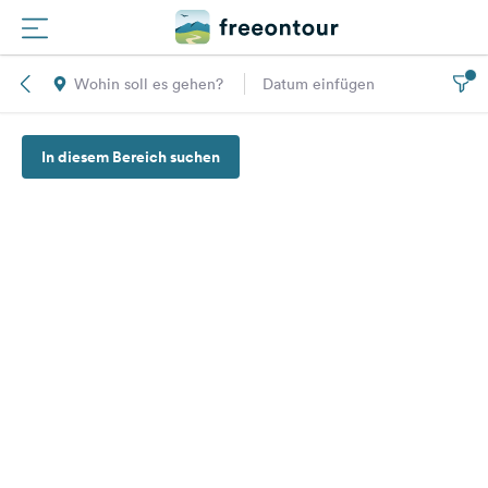
Wohin soll es gehen?
Datum einfügen
Routen
In diesem Bereich suchen
Plätze
Magazin
Partner
Registrieren
Einloggen
Newsletter
Fragen &