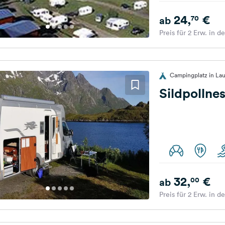
24,
€
70
ab
Preis für 2 Erw. in d
Campingplatz in La
Sildpollne
32,
€
00
ab
Preis für 2 Erw. in d