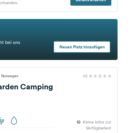
orhanden.
ht bei uns
Neuen Platz hinzufügen
ik, Norwegen
(0)
arden Camping
Keine Infos zur
Verfügbarkeit