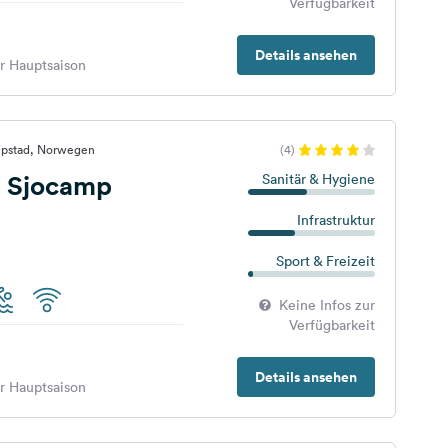
Verfügbarkeit
Details ansehen
er Hauptsaison
upstad, Norwegen
(4)
s Sjocamp
Sanitär & Hygiene
Infrastruktur
Sport & Freizeit
Keine Infos zur
Verfügbarkeit
Details ansehen
er Hauptsaison