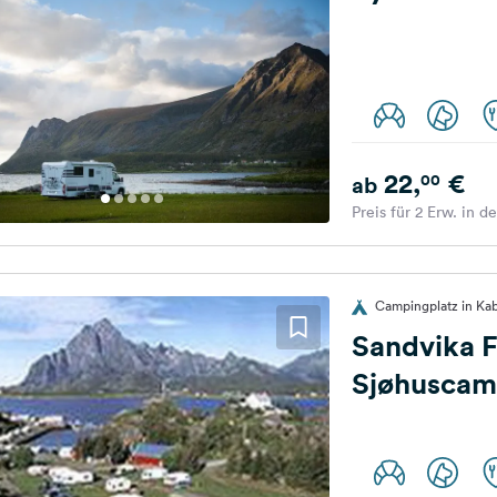
22,
€
00
ab
Preis für 2 Erw. in d
Campingplatz in Ka
Sandvika F
Sjøhuscam