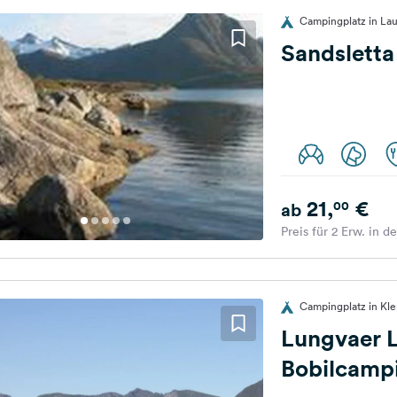
Campingplatz in La
Sandslett
21,
€
00
ab
Preis für 2 Erw. in d
Campingplatz in Kl
Lungvaer 
Bobilcamp