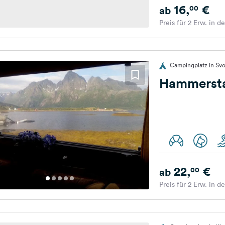
16,
€
00
ab
Preis für 2 Erw. in d
Campingplatz in Sv
Hammerst
22,
€
00
ab
Preis für 2 Erw. in d