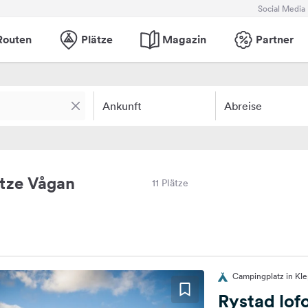
Social Media
Routen
Plätze
Magazin
Partner
Ankunft
Abreise
tze Vågan
11 Plätze
Campingplatz in Kl
Rystad lof