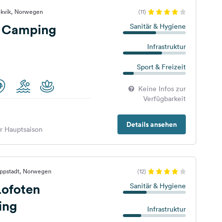
ukvik, Norwegen
(11)
a Camping
Sanitär & Hygiene
Infrastruktur
Sport & Freizeit
Keine Infos zur
Verfügbarkeit
Details ansehen
er Hauptsaison
eppstadt, Norwegen
(12)
Lofoten
Sanitär & Hygiene
ing
Infrastruktur