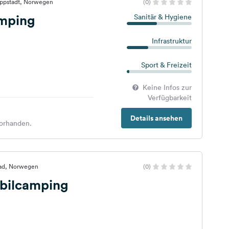
eppstadt, Norwegen
(0)
mping
Sanitär & Hygiene
Infrastruktur
Sport & Freizeit
Keine Infos zur
Verfügbarkeit
Details ansehen
orhanden.
stad, Norwegen
(0)
obilcamping