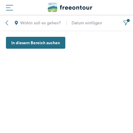
Wohin soll es gehen?
Datum einfügen
Routen
In diesem Bereich suchen
Plätze
Magazin
Partner
Registrieren
Einloggen
Newsletter
Fragen &