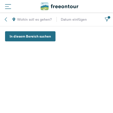
Wohin soll es gehen?
Datum einfügen
Routen
In diesem Bereich suchen
Plätze
Magazin
Partner
Registrieren
Einloggen
Newsletter
Fragen &