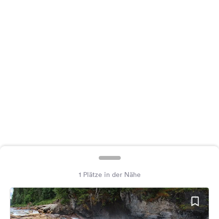
Feedback
Sprache:
Deutsch
Folge
uns
auf
Social
Media
Facebook
Instagram
1 Plätze in der Nähe