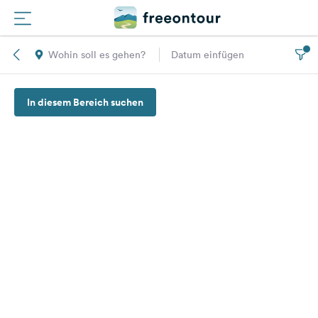
Wohin soll es gehen?
Datum einfügen
Routen
In diesem Bereich suchen
Plätze
Magazin
Partner
Registrieren
Einloggen
Newsletter
Fragen &