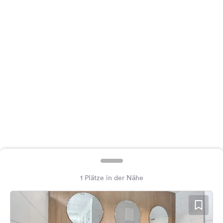
Feedback
Sprache:
Deutsch
Folge
uns
auf
Social
Media
Facebook
Instagram
1 Plätze in der Nähe