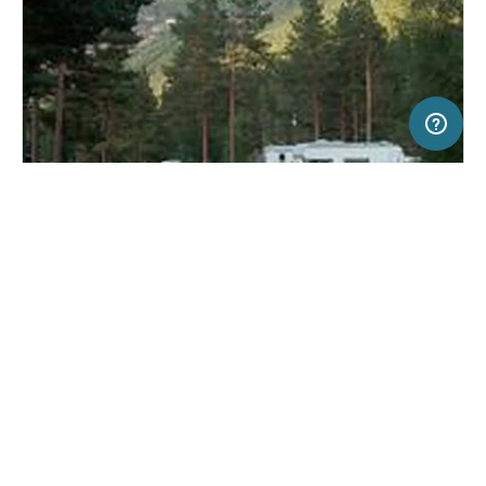
10 km
Terms of use
© 1987–2026 HERE, Statkart
SERVICE
RECHTLICHES
Hilfe
Impressum
Campingplatz in Gjøra, Norwegen
(3)
Über uns
Nutzungsbedingungen
Gjøra Camping
Presse
Datenschutzerklärung
Kooperationspartner werden
Rechtliche Hinweise
Was ist Freeontour
FREEONTOUR APPS
Keine Preisangabe
Keine Infos zur
vorhanden.
Verfügbarkeit
FOLGE UNS AUF SOCIAL MEDIA