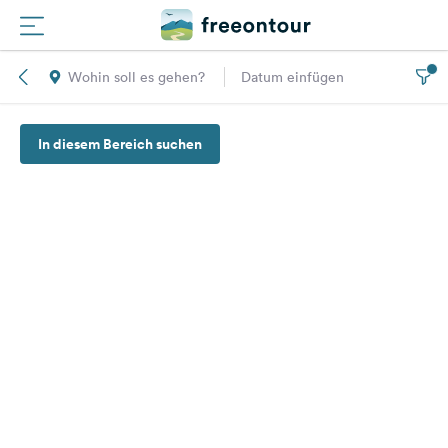
Wohin soll es gehen?
Datum einfügen
Routen
In diesem Bereich suchen
Plätze
Magazin
Partner
Registrieren
Einloggen
Newsletter
Fragen &