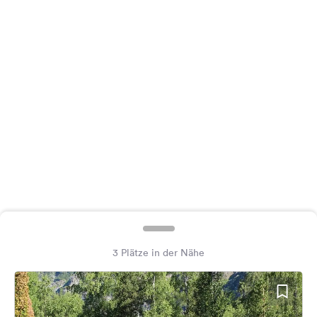
Feedback
Sprache:
Deutsch
Folge
uns
auf
Social
Media
Facebook
Instagram
3 Plätze in der Nähe