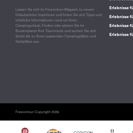
Erlebnisse f
Lassen Sie sich im Freeontour-Magazin zu neuen
Urlaubszielen inspirieren und holen Sie sich Tipps und
Erlebnisse f
nützliche Informationen rund um Ihren
Erlebnisse fü
Campingurlaub. Finden oder planen Sie im
Routenplaner Ihre Traumroute und suchen Sie sich
Erlebnisse f
direkt die zu Ihnen passenden Campingplätze und
Stellplätze aus.
Freeontour Copyright 2026