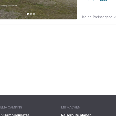
Keine Preisangabe v
HEMA CAMPING
MITMACHEN
en Campingplätze
Reiseroute planen