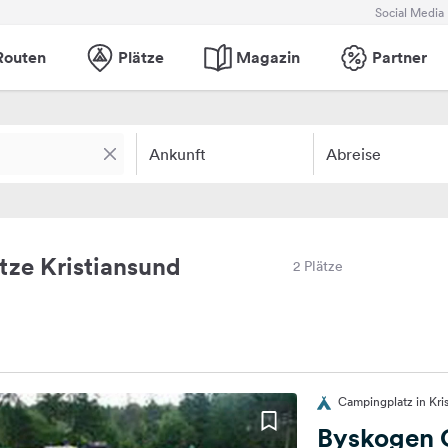
Social Media
Routen
Plätze
Magazin
Partner
Ankunft
Abreise
ze Kristiansund
2 Plätze
Campingplatz in Kr
Byskogen