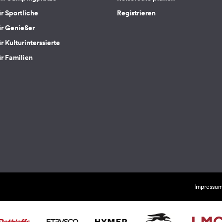
ür Sportliche
Registrieren
ür Genießer
r Kulturinterssierte
ür Familien
Impressu