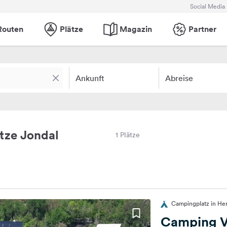
Social Media
Routen
Plätze
Magazin
Partner
Ankunft
Abreise
tze Jondal
1 Plätze
Campingplatz in He
Camping V