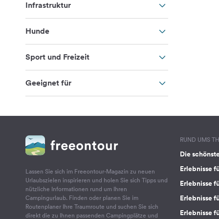
Infrastruktur
Hunde
Sport und Freizeit
Geeignet für
RUND UMS T
Die schönst
Erlebnisse f
Lassen Sie sich im Freeontour-Magazin zu neuen
Urlaubszielen inspirieren und holen Sie sich Tipps und
Erlebnisse f
nützliche Informationen rund um Ihren
Erlebnisse fü
Campingurlaub. Finden oder planen Sie im
Routenplaner Ihre Traumroute und suchen Sie sich
Erlebnisse f
direkt die zu Ihnen passenden Campingplätze und