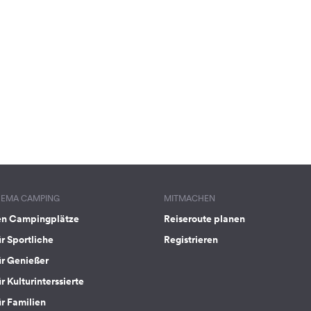
HEMA CAMPING
MITMACHEN
en Campingplätze
Reiseroute planen
ür Sportliche
Registrieren
ür Genießer
r Kulturinterssierte
ür Familien