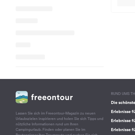
RUND UMS T
Die schönst
Erlebnisse f
Lassen Sie sich im Freeontour-Magazin zu neuen
Urlaubszielen inspirieren und holen Sie sich Tipps und
Erlebnisse f
nützliche Informationen rund um Ihren
Erlebnisse fü
Campingurlaub. Finden oder planen Sie im
Routenplaner Ihre Traumroute und suchen Sie sich