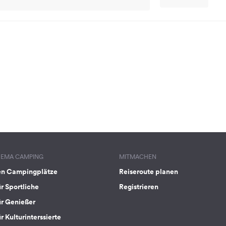
HEMA CAMPING
MITMACHEN
en Campingplätze
Reiseroute planen
ür Sportliche
Registrieren
ür Genießer
r Kulturinterssierte