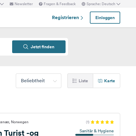
Newsletter
Fragen & Feedback
Sprache: Deutsch
Registrieren
Einloggen
Jetzt finden
Beliebtheit
Liste
Karte
rkenær, Norwegen
(1)
 Turist -og
Sanitär & Hygiene