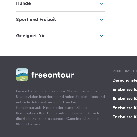
Hunde
Sport und Freizeit
Geeignet für
RUND UMS T
Die schönst
Erlebnisse f
Lassen Sie sich im Freeontour-Magazin zu neuen
Urlaubszielen inspirieren und holen Sie sich Tipps und
Erlebnisse f
nützliche Informationen rund um Ihren
Erlebnisse fü
Campingurlaub. Finden oder planen Sie im
Routenplaner Ihre Traumroute und suchen Sie sich
Erlebnisse f
direkt die zu Ihnen passenden Campingplätze und
Stellplätze aus.