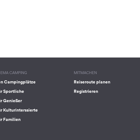
HEMA CAMPING
MITMACHEN
en Campingplätze
Reiseroute planen
ür Sportliche
Registrieren
ür Genießer
r Kulturinterssierte
ür Familien