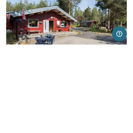
50 km
Terms of use
© 1987–2026 HERE
SERVICE
RECHTLICHES
Hilfe
Impressum
Campingplatz in Koppang, Norwegen
(6)
Über uns
Nutzungsbedingungen
Koppang Camping og Hytteutleie
Presse
Datenschutzerklärung
Kooperationspartner werden
Rechtliche Hinweise
Was ist Freeontour
FREEONTOUR APPS
32,
€
00
ab
Keine Infos zur
Preis für 2 Erw. in der
Verfügbarkeit
Hauptsaison
FOLGE UNS AUF SOCIAL MEDIA