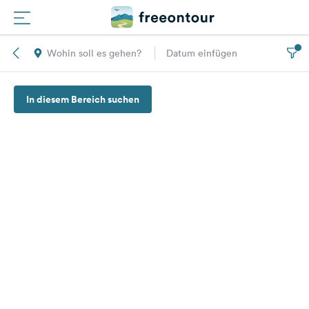
Wohin soll es gehen?
Datum einfügen
Routen
In diesem Bereich suchen
Plätze
Magazin
Partner
Registrieren
Einloggen
Newsletter
Fragen &