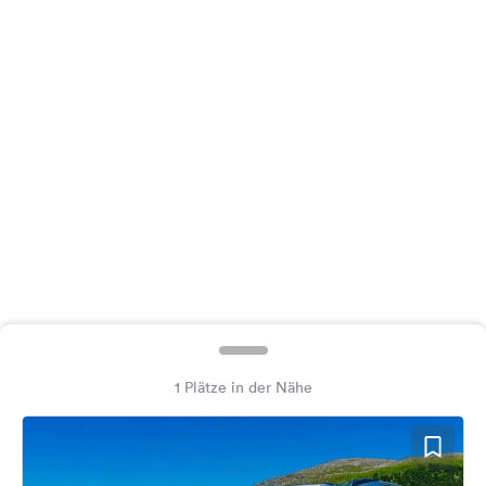
Feedback
Sprache:
Deutsch
Folge
uns
auf
Social
Media
Facebook
Instagram
1 Plätze in der Nähe