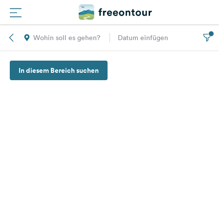
Wohin soll es gehen?
Datum einfügen
Routen
In diesem Bereich suchen
Plätze
Magazin
Partner
Registrieren
Einloggen
Newsletter
Fragen &