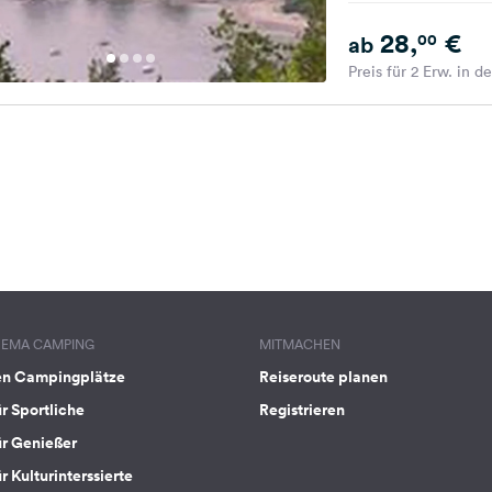
28,
€
00
ab
Preis für 2 Erw. in d
HEMA CAMPING
MITMACHEN
en Campingplätze
Reiseroute planen
ür Sportliche
Registrieren
ür Genießer
r Kulturinterssierte