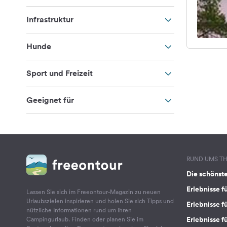
Infrastruktur
Hunde
Sport und Freizeit
Geeignet für
RUND UMS T
Die schönst
Erlebnisse f
Lassen Sie sich im Freeontour-Magazin zu neuen
Urlaubszielen inspirieren und holen Sie sich Tipps und
Erlebnisse f
nützliche Informationen rund um Ihren
Erlebnisse fü
Campingurlaub. Finden oder planen Sie im