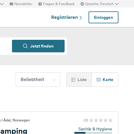
Newsletter
Fragen & Feedback
Sprache: Deutsch
Registrieren
Einloggen
Jetzt finden
Beliebtheit
Liste
Karte
s I Ådal, Norwegen
(0)
Camping
Sanitär & Hygiene