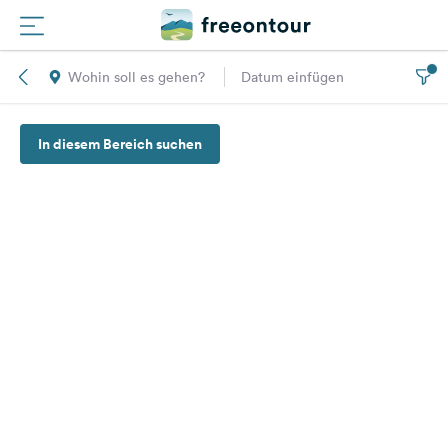
Wohin soll es gehen?
Datum einfügen
Routen
In diesem Bereich suchen
Plätze
Magazin
Partner
Registrieren
Einloggen
Newsletter
Fragen &