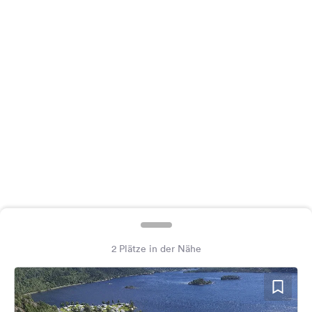
Feedback
Sprache:
Deutsch
Folge
uns
auf
Social
Media
Facebook
Instagram
2 Plätze in der Nähe