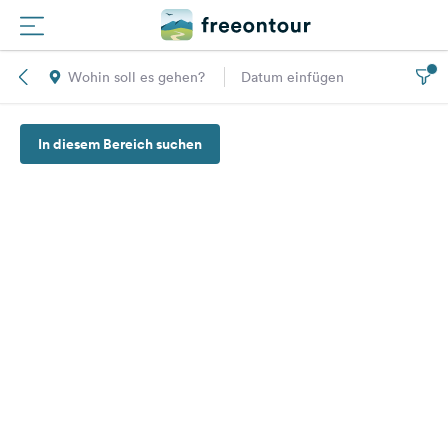
Wohin soll es gehen?
Datum einfügen
Routen
In diesem Bereich suchen
Plätze
Magazin
Partner
Registrieren
Einloggen
Newsletter
Fragen &