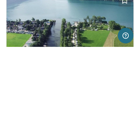
5 km
Terms of use
© 1987–2026 HERE, Swisstopo, Deutschland, ITA
SERVICE
RECHTLICHES
Hilfe
Impressum
Campingplatz in Brunnen, Schweiz
(13)
Über uns
Nutzungsbedingungen
Camping Hopfräben
Presse
Datenschutzerklärung
Kooperationspartner werden
Rechtliche Hinweise
Was ist Freeontour
FREEONTOUR APPS
36,
€
00
ab
Keine Infos zur
Preis für 2 Erw. in der
Verfügbarkeit
Hauptsaison
FOLGE UNS AUF SOCIAL MEDIA