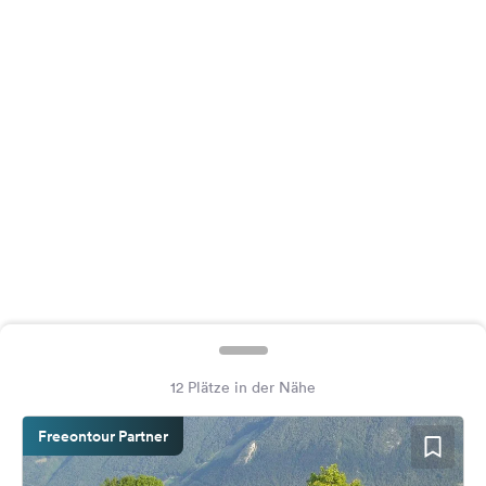
Feedback
Sprache:
Deutsch
Folge
uns
auf
Social
Media
Facebook
Instagram
12 Plätze in der Nähe
Freeontour Partner