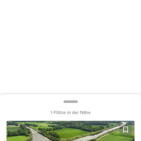
Feedback
Sprache:
Deutsch
Folge
uns
auf
Social
Media
Facebook
Instagram
1 Plätze in der Nähe