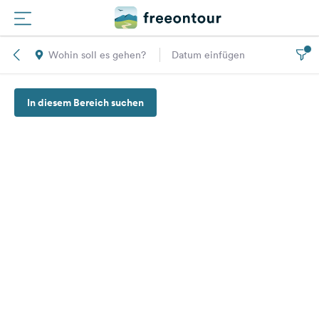
Wohin soll es gehen?
Datum einfügen
Routen
In diesem Bereich suchen
Plätze
Magazin
Partner
Registrieren
Einloggen
Newsletter
Fragen &