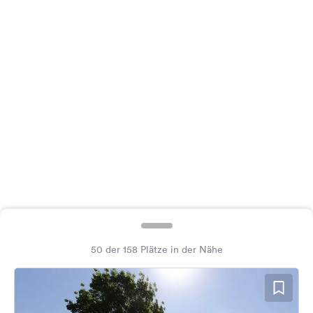
Feedback
Sprache:
Deutsch
Folge
uns
auf
Social
Media
Facebook
Instagram
50 der 158 Plätze in der Nähe