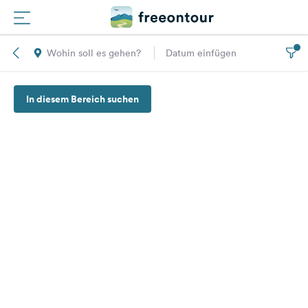
Wohin soll es gehen?
Datum einfügen
Routen
In diesem Bereich suchen
Plätze
Magazin
Partner
Registrieren
Einloggen
Newsletter
Fragen &