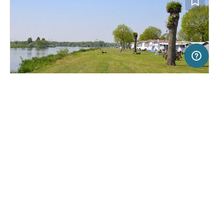
20 km
Terms of use
© 1987–2026 HERE
SERVICE
RECHTLICHES
Hilfe
Impressum
Campingplatz in Roermond, Niederlande
(32)
Über uns
Nutzungsbedingungen
Resort Marina Oolderhuuske
Presse
Datenschutzerklärung
Kooperationspartner werden
Rechtliche Hinweise
Was ist Freeontour
FREEONTOUR APPS
28,
€
00
ab
Keine Infos zur
Preis für 2 Erw. in der
Verfügbarkeit
Hauptsaison
FOLGE UNS AUF SOCIAL MEDIA