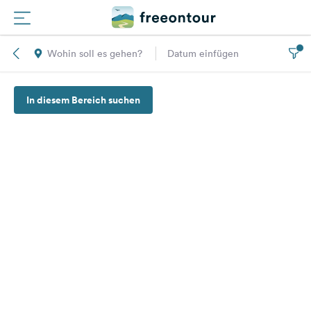
Wohin soll es gehen?
Datum einfügen
Routen
In diesem Bereich suchen
Plätze
Magazin
Partner
Registrieren
Einloggen
Newsletter
Fragen &