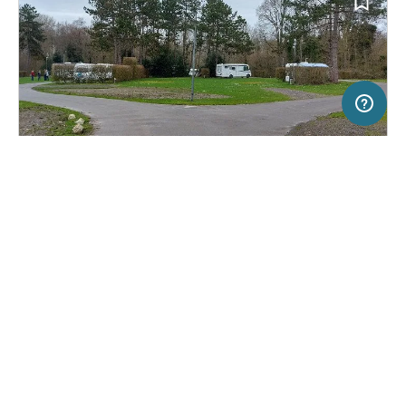
20 km
Terms of use
© 1987–2026 HERE
SERVICE
RECHTLICHES
Hilfe
Impressum
Campingplatz in Groningen, Niederlande
(13)
Über uns
Nutzungsbedingungen
Camping Stadspark Groningen
Presse
Datenschutzerklärung
Kooperationspartner werden
Rechtliche Hinweise
Was ist Freeontour
FREEONTOUR APPS
24,
€
50
ab
Keine Infos zur
Preis für 2 Erw. in der
Verfügbarkeit
Hauptsaison
FOLGE UNS AUF SOCIAL MEDIA