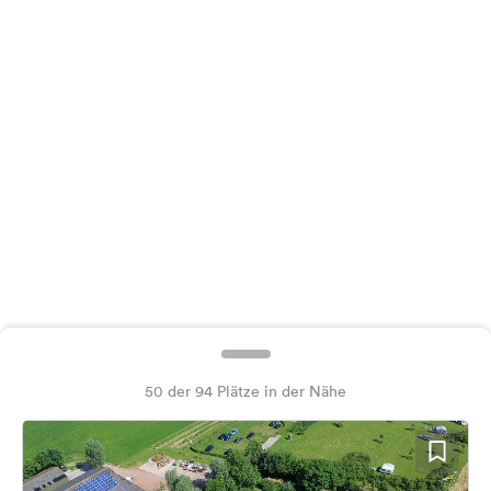
Feedback
Sprache:
Deutsch
Folge
uns
auf
Social
Media
Facebook
Instagram
50 der 94 Plätze in der Nähe