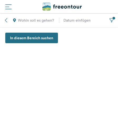
Wohin soll es gehen?
Datum einfügen
Routen
In diesem Bereich suchen
Plätze
Magazin
Partner
Registrieren
Einloggen
Newsletter
Fragen &