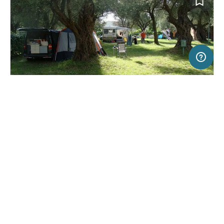
50 km
Terms of use
© 1987–2026 HERE
SERVICE
RECHTLICHES
Hilfe
Impressum
Campingplatz in Utjeha, Montenegro
(68)
Über uns
Nutzungsbedingungen
Camping Oliva
Presse
Datenschutzerklärung
Kooperationspartner werden
Rechtliche Hinweise
Was ist Freeontour
FREEONTOUR APPS
20,
€
00
ab
Keine Infos zur
Preis für 2 Erw. in der
Verfügbarkeit
Hauptsaison
FOLGE UNS AUF SOCIAL MEDIA