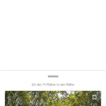
Feedback
Sprache:
Deutsch
Folge
uns
auf
Social
Media
Facebook
Instagram
50 der 71 Plätze in der Nähe