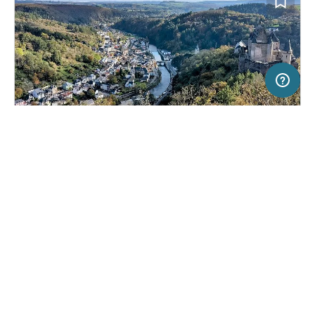
200 m
Terms of use
© 1987–2026 HERE, IGN, Deutschland
SERVICE
RECHTLICHES
Hilfe
Impressum
Campingplatz in Vianden, Luxemburg
(0)
Über uns
Nutzungsbedingungen
Vianden Castle Camp
Presse
Datenschutzerklärung
Kooperationspartner werden
Rechtliche Hinweise
Was ist Freeontour
FREEONTOUR APPS
39,
€
00
ab
Keine Infos zur
Preis für 2 Erw. in der
Verfügbarkeit
Hauptsaison
FOLGE UNS AUF SOCIAL MEDIA