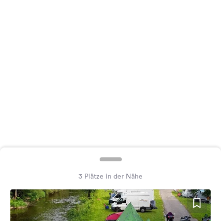
Feedback
Sprache:
Deutsch
Folge
uns
auf
Social
Media
Facebook
Instagram
3 Plätze in der Nähe