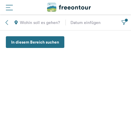
Wohin soll es gehen?
Datum einfügen
Routen
In diesem Bereich suchen
Plätze
Magazin
Partner
Registrieren
Einloggen
Newsletter
Fragen &