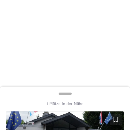
Feedback
Sprache:
Deutsch
Folge
uns
auf
Social
Media
Facebook
Instagram
1 Plätze in der Nähe