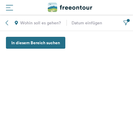
Wohin soll es gehen?
Datum einfügen
Routen
In diesem Bereich suchen
Plätze
Magazin
Partner
Registrieren
Einloggen
Newsletter
Fragen &