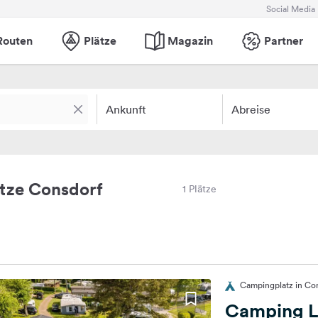
Social Media
Routen
Plätze
Magazin
Partner
Ankunft
Abreise
tze Consdorf
1 Plätze
Campingplatz in Co
Camping L