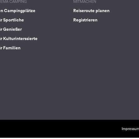
HEMA CAMPING
MITMACHEN
en Campingplätze
Reiseroute planen
ür Sportliche
Registrieren
ür Genießer
r Kulturinterssierte
ür Familien
Impressu