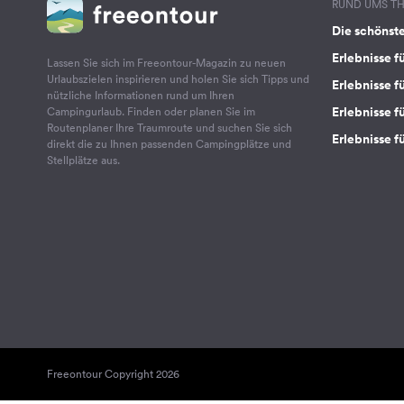
RUND UMS T
Die schönst
Erlebnisse f
Lassen Sie sich im Freeontour-Magazin zu neuen
Urlaubszielen inspirieren und holen Sie sich Tipps und
Erlebnisse f
nützliche Informationen rund um Ihren
Erlebnisse fü
Campingurlaub. Finden oder planen Sie im
Routenplaner Ihre Traumroute und suchen Sie sich
Erlebnisse f
direkt die zu Ihnen passenden Campingplätze und
Stellplätze aus.
Freeontour Copyright 2026