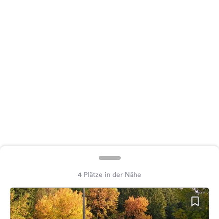
Feedback
Sprache:
Deutsch
Folge
uns
auf
Social
Media
Facebook
Instagram
4 Plätze in der Nähe