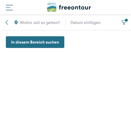
Wohin soll es gehen?
Datum einfügen
Routen
In diesem Bereich suchen
Plätze
Magazin
Partner
Registrieren
Einloggen
Newsletter
Fragen &