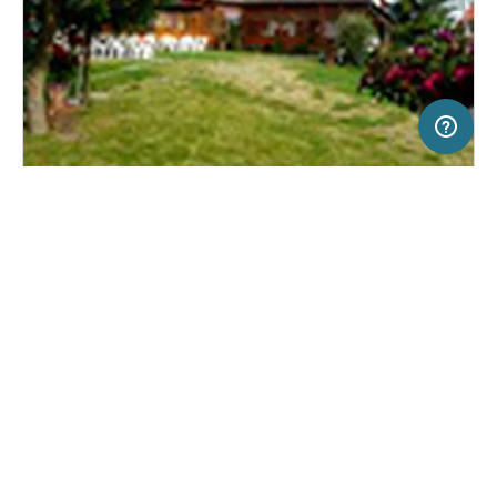
20 km
Terms of use
© 1987–2026 HERE
SERVICE
RECHTLICHES
Hilfe
Impressum
Campingplatz in Gyula, Ungarn
(4)
Über uns
Nutzungsbedingungen
Mark-camping
Presse
Datenschutzerklärung
Kooperationspartner werden
Rechtliche Hinweise
Was ist Freeontour
FREEONTOUR APPS
Keine Preisangabe
Keine Infos zur
vorhanden.
Verfügbarkeit
FOLGE UNS AUF SOCIAL MEDIA