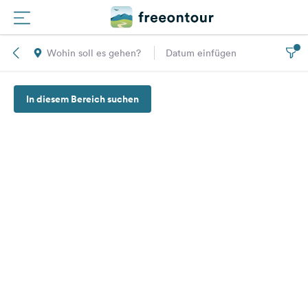
Wohin soll es gehen?
Datum einfügen
Routen
In diesem Bereich suchen
Plätze
Magazin
Partner
Registrieren
Einloggen
Newsletter
Fragen &