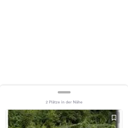
Feedback
Sprache:
Deutsch
Folge
uns
auf
Social
Media
Facebook
Instagram
2 Plätze in der Nähe