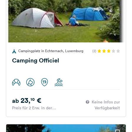
Campingplatz in Echternach, Luxemburg
(2)
Camping Officiel
23,
€
10
ab
Keine Infos zur
Preis für 2 Erw. in der
Verfügbarkeit
Hauptsaison