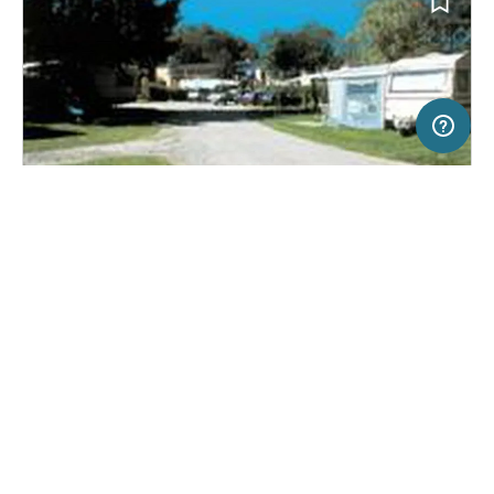
500 m
Terms of use
© 1987–2026 HERE, IGN, Deutschland
SERVICE
RECHTLICHES
Hilfe
Impressum
Campingplatz in Echternach, Luxemburg
(3)
Über uns
Nutzungsbedingungen
Camp Alferweiher
Presse
Datenschutzerklärung
Kooperationspartner werden
Rechtliche Hinweise
Was ist Freeontour
FREEONTOUR APPS
Keine Preisangabe
Keine Infos zur
vorhanden.
Verfügbarkeit
FOLGE UNS AUF SOCIAL MEDIA