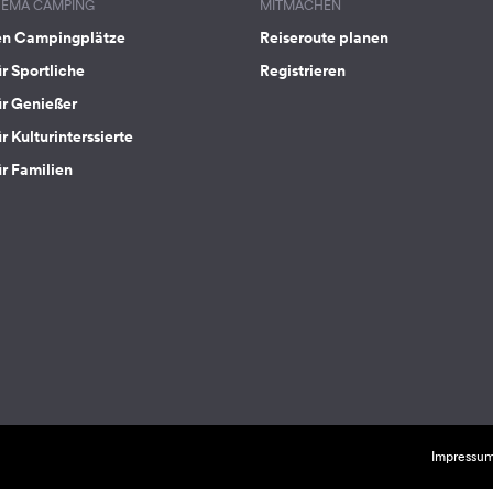
HEMA CAMPING
MITMACHEN
en Campingplätze
Reiseroute planen
ür Sportliche
Registrieren
ür Genießer
r Kulturinterssierte
ür Familien
Impressu