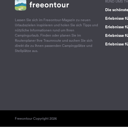
RUND UMS T
Die schönst
Erlebnisse f
Lassen Sie sich im Freeontour-Magazin zu neuen
Urlaubszielen inspirieren und holen Sie sich Tipps und
Erlebnisse f
nützliche Informationen rund um Ihren
Erlebnisse fü
Campingurlaub. Finden oder planen Sie im
Routenplaner Ihre Traumroute und suchen Sie sich
Erlebnisse f
direkt die zu Ihnen passenden Campingplätze und
Stellplätze aus.
Freeontour Copyright 2026