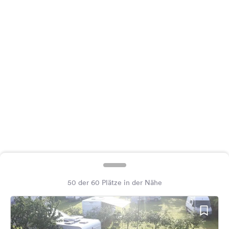
Feedback
Sprache:
Deutsch
Folge
uns
auf
Social
Media
Facebook
Instagram
50 der 60 Plätze in der Nähe