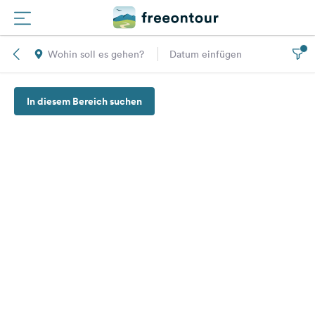
Wohin soll es gehen?
Datum einfügen
Routen
In diesem Bereich suchen
Plätze
Magazin
Partner
Registrieren
Einloggen
Newsletter
Fragen &