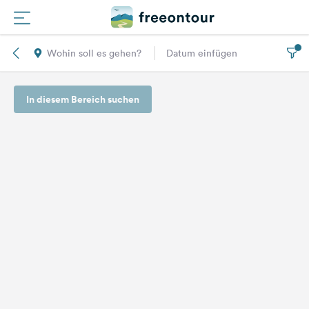
Wohin soll es gehen?
Datum einfügen
Routen
In diesem Bereich suchen
Plätze
Magazin
Partner
Registrieren
Einloggen
Newsletter
Fragen &